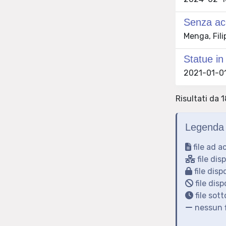
Senza acq
Menga, Fili
Statue in
2021-01-01 
Risultati da 1
Legenda 
file ad a
file dis
file disp
file disp
file sot
nessun f