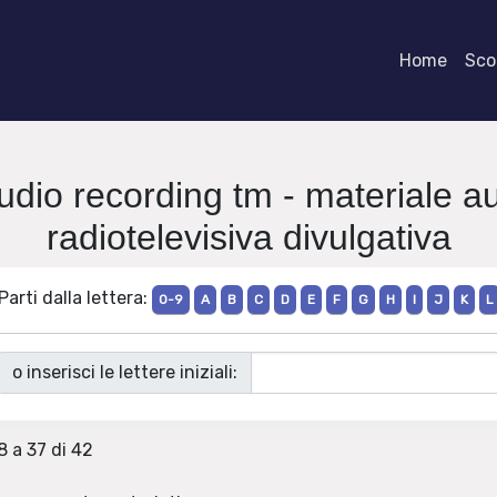
Home
Scor
audio recording tm - materiale au
radiotelevisiva divulgativa
Parti dalla lettera:
0-9
A
B
C
D
E
F
G
H
I
J
K
L
o inserisci le lettere iniziali:
8 a 37 di 42