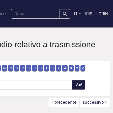
ri
IT
IRIS
LOGIN
dio relativo a trasmissione
M
N
O
P
Q
R
S
T
U
V
W
X
Y
Z
< precedente
successivo >