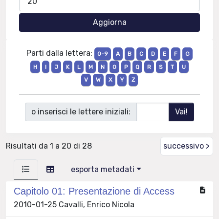
Parti dalla lettera:
0-9
A
B
C
D
E
F
G
H
I
J
K
L
M
N
O
P
Q
R
S
T
U
V
W
X
Y
Z
o inserisci le lettere iniziali:
Risultati da 1 a 20 di 28
successivo >
esporta metadati
Capitolo 01: Presentazione di Access
2010-01-25 Cavalli, Enrico Nicola