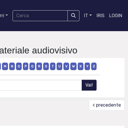
ri
IT
IRIS
LOGIN
ateriale audiovisivo
M
N
O
P
Q
R
S
T
U
V
W
X
Y
Z
< precedente