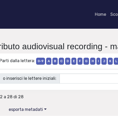
Home
Scor
ributo audiovisual recording - m
Parti dalla lettera:
0-9
A
B
C
D
E
F
G
H
I
J
K
L
o inserisci le lettere iniziali:
22 a 28 di 28
esporta metadati