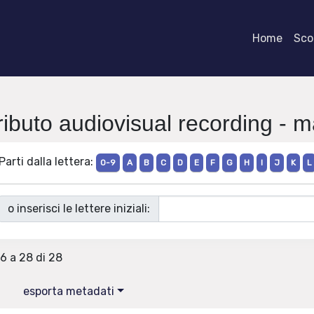
Home
Scor
ributo audiovisual recording - m
Parti dalla lettera:
0-9
A
B
C
D
E
F
G
H
I
J
K
L
o inserisci le lettere iniziali:
26 a 28 di 28
esporta metadati