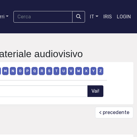
ri
IT
IRIS
LOGIN
ateriale audiovisivo
M
N
O
P
Q
R
S
T
U
V
W
X
Y
Z
< precedente