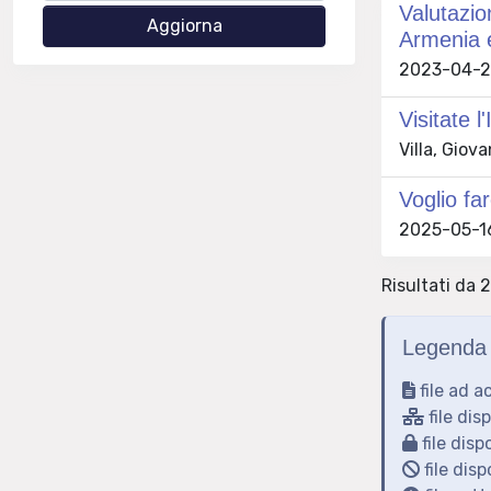
Valutazio
Armenia 
2023-04-26
Visitate l'
Villa, Giov
Voglio fa
2025-05-16
Risultati da 
Legenda 
file ad a
file dis
file disp
file disp