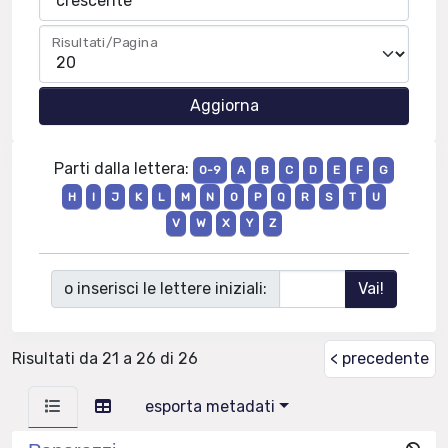
Risultati/Pagina
Parti dalla lettera:
0-9
A
B
C
D
E
F
G
H
I
J
K
L
M
N
O
P
Q
R
S
T
U
V
W
X
Y
Z
o inserisci le lettere iniziali:
Risultati da 21 a 26 di 26
< precedente
esporta metadati