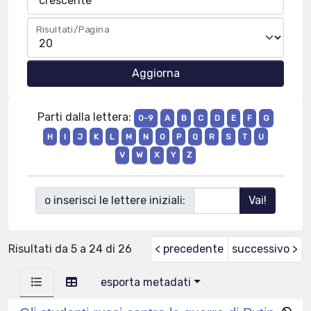
Risultati/Pagina
Parti dalla lettera:
0-9
A
B
C
D
E
F
G
H
I
J
K
L
M
N
O
P
Q
R
S
T
U
V
W
X
Y
Z
o inserisci le lettere iniziali:
Risultati da 5 a 24 di 26
< precedente
successivo >
esporta metadati