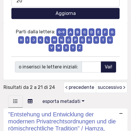
Parti dalla lettera:
0-9
A
B
C
D
E
F
G
H
I
J
K
L
M
N
O
P
Q
R
S
T
U
V
W
X
Y
Z
o inserisci le lettere iniziali:
Risultati da 2 a 21 di 24
< precedente
successivo >
esporta metadati
"Entstehung und Entwicklung der
modernen Privatrechtsordnungen und die
römischrechtliche Tradition" / Hamza,