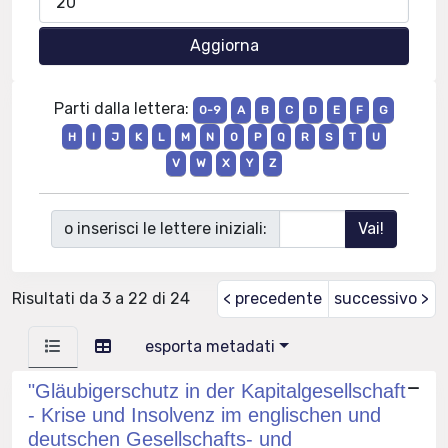
Parti dalla lettera:
0-9
A
B
C
D
E
F
G
H
I
J
K
L
M
N
O
P
Q
R
S
T
U
V
W
X
Y
Z
o inserisci le lettere iniziali:
Risultati da 3 a 22 di 24
< precedente
successivo >
esporta metadati
"Gläubigerschutz in der Kapitalgesellschaft
- Krise und Insolvenz im englischen und
deutschen Gesellschafts- und