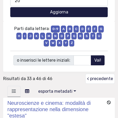
Parti dalla lettera:
0-9
A
B
C
D
E
F
G
H
I
J
K
L
M
N
O
P
Q
R
S
T
U
V
W
X
Y
Z
o inserisci le lettere iniziali:
Risultati da 33 a 46 di 46
< precedente
esporta metadati
Neuroscienze e cinema: modalità di
rappresentazione nella dimensione
"estesa"