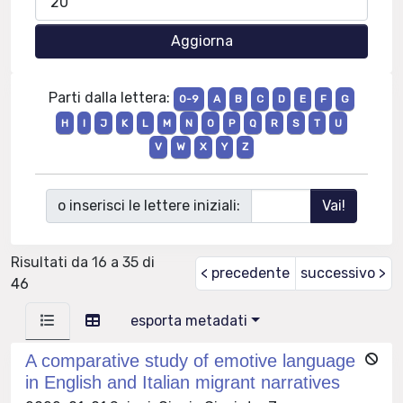
Parti dalla lettera:
0-9
A
B
C
D
E
F
G
H
I
J
K
L
M
N
O
P
Q
R
S
T
U
V
W
X
Y
Z
o inserisci le lettere iniziali:
Risultati da 16 a 35 di
< precedente
successivo >
46
esporta metadati
A comparative study of emotive language
in English and Italian migrant narratives