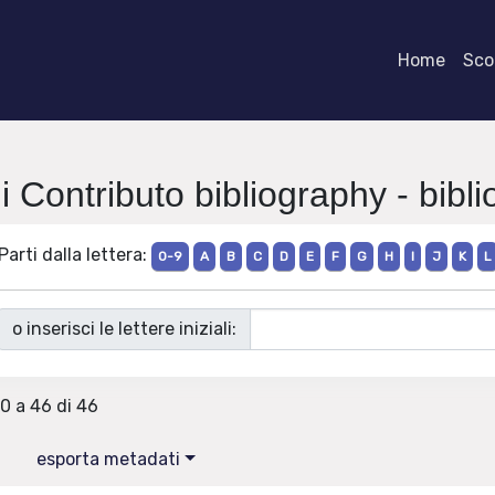
Home
Scor
i Contributo bibliography - biblio
Parti dalla lettera:
0-9
A
B
C
D
E
F
G
H
I
J
K
L
o inserisci le lettere iniziali:
40 a 46 di 46
esporta metadati