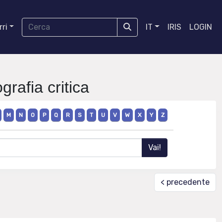
ri
IT
IRIS
LOGIN
grafia critica
M
N
O
P
Q
R
S
T
U
V
W
X
Y
Z
< precedente