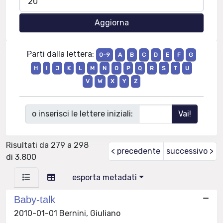
Parti dalla lettera:
0-9
A
B
C
D
E
F
G
H
I
J
K
L
M
N
O
P
Q
R
S
T
U
V
W
X
Y
Z
o inserisci le lettere iniziali:
Risultati da 279 a 298
< precedente
successivo >
di 3.800
esporta metadati
Baby-talk
2010-01-01 Bernini, Giuliano