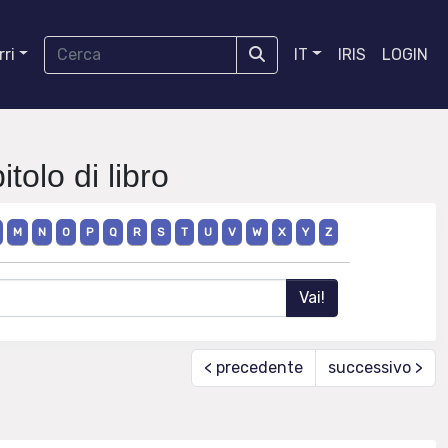
ri
IT
IRIS
LOGIN
tolo di libro
M
N
O
P
Q
R
S
T
U
V
W
X
Y
Z
< precedente
successivo >