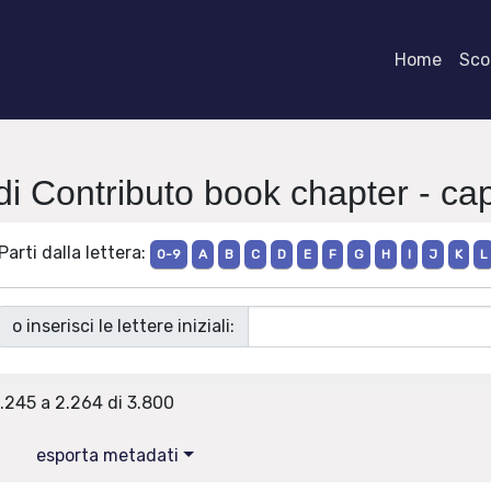
Home
Scor
di Contributo book chapter - capi
Parti dalla lettera:
0-9
A
B
C
D
E
F
G
H
I
J
K
L
o inserisci le lettere iniziali:
2.245 a 2.264 di 3.800
esporta metadati