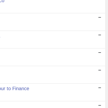
co
a
ur to Finance