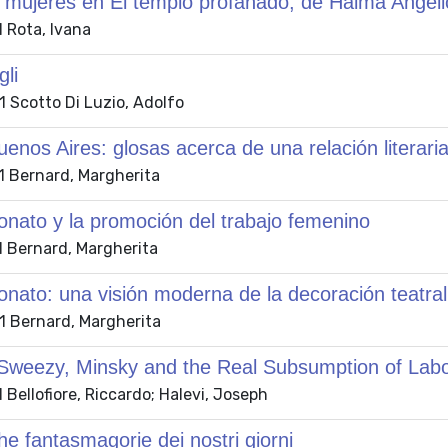
 mujeres en El templo profanado, de Halma Angéli
 Rota, Ivana
gli
 Scotto Di Luzio, Adolfo
enos Aires: glosas acerca de una relación literari
 Bernard, Margherita
nato y la promoción del trabajo femenino
 Bernard, Margherita
ato: una visión moderna de la decoración teatral
 Bernard, Margherita
Sweezy, Minsky and the Real Subsumption of Labo
Bellofiore, Riccardo; Halevi, Joseph
e fantasmagorie dei nostri giorni