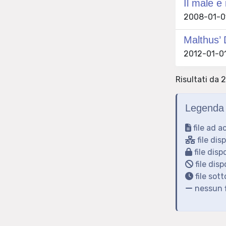
Il male e 
2008-01-01
Malthus’ 
2012-01-01
Risultati da 
Legenda 
file ad a
file dis
file disp
file disp
file sot
nessun f