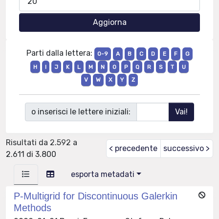
Parti dalla lettera:
0-9
A
B
C
D
E
F
G
H
I
J
K
L
M
N
O
P
Q
R
S
T
U
V
W
X
Y
Z
o inserisci le lettere iniziali:
Risultati da 2.592 a
< precedente
successivo >
2.611 di 3.800
esporta metadati
P-Multigrid for Discontinuous Galerkin
Methods