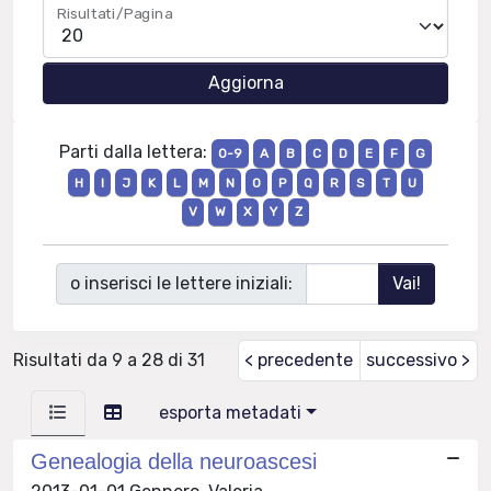
Risultati/Pagina
Parti dalla lettera:
0-9
A
B
C
D
E
F
G
H
I
J
K
L
M
N
O
P
Q
R
S
T
U
V
W
X
Y
Z
o inserisci le lettere iniziali:
Risultati da 9 a 28 di 31
< precedente
successivo >
esporta metadati
Genealogia della neuroascesi