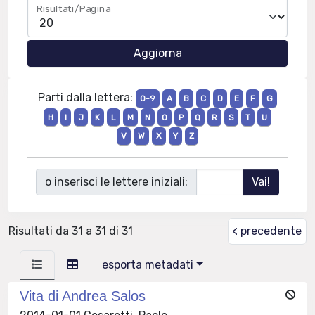
Risultati/Pagina
Parti dalla lettera:
0-9
A
B
C
D
E
F
G
H
I
J
K
L
M
N
O
P
Q
R
S
T
U
V
W
X
Y
Z
o inserisci le lettere iniziali:
Risultati da 31 a 31 di 31
< precedente
esporta metadati
Vita di Andrea Salos