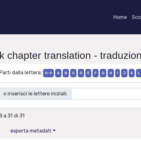
Home
Scor
k chapter translation - traduzio
Parti dalla lettera:
0-9
A
B
C
D
E
F
G
H
I
J
K
L
o inserisci le lettere iniziali:
8 a 31 di 31
esporta metadati