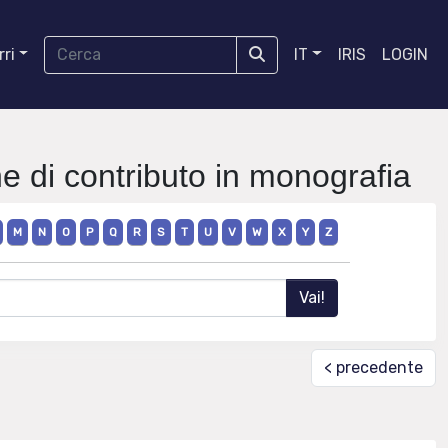
ri
IT
IRIS
LOGIN
ne di contributo in monografia
M
N
O
P
Q
R
S
T
U
V
W
X
Y
Z
< precedente