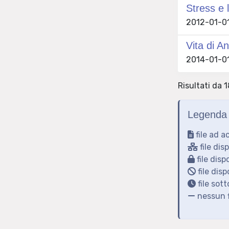
Stress e l
2012-01-01 
Vita di A
2014-01-01
Risultati da 1
Legenda 
file ad a
file dis
file disp
file disp
file sot
nessun f