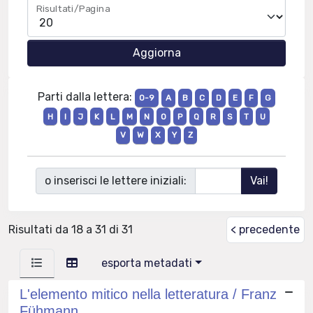
Risultati/Pagina
Parti dalla lettera:
0-9
A
B
C
D
E
F
G
H
I
J
K
L
M
N
O
P
Q
R
S
T
U
V
W
X
Y
Z
o inserisci le lettere iniziali:
Risultati da 18 a 31 di 31
< precedente
esporta metadati
L'elemento mitico nella letteratura / Franz
Fühmann