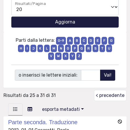
Risultati/Pagina
Parti dalla lettera:
0-9
A
B
C
D
E
F
G
H
I
J
K
L
M
N
O
P
Q
R
S
T
U
V
W
X
Y
Z
o inserisci le lettere iniziali:
Risultati da 25 a 31 di 31
< precedente
esporta metadati
Parte seconda. Traduzione