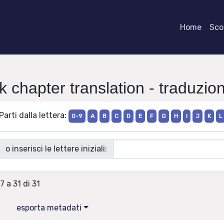
Home
Scor
k chapter translation - traduzio
Parti dalla lettera:
0-9
A
B
C
D
E
F
G
H
I
J
K
L
o inserisci le lettere iniziali:
7 a 31 di 31
esporta metadati