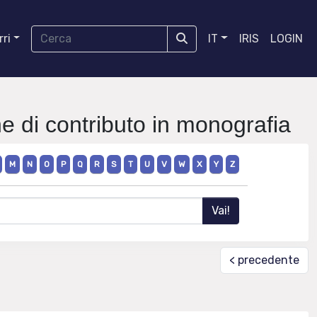
ri
IT
IRIS
LOGIN
ne di contributo in monografia
M
N
O
P
Q
R
S
T
U
V
W
X
Y
Z
< precedente