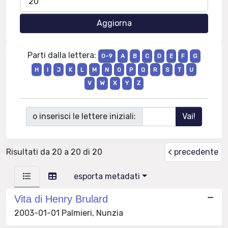
Parti dalla lettera:
0-9
A
B
C
D
E
F
G
H
I
J
K
L
M
N
O
P
Q
R
S
T
U
V
W
X
Y
Z
o inserisci le lettere iniziali:
Risultati da 20 a 20 di 20
< precedente
esporta metadati
Vita di Henry Brulard
2003-01-01 Palmieri, Nunzia