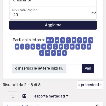
Risultati/Pagina
Parti dalla lettera:
0-9
A
B
C
D
E
F
G
H
I
J
K
L
M
N
O
P
Q
R
S
T
U
V
W
X
Y
Z
o inserisci le lettere iniziali:
Risultati da 2 a 8 di 8
< precedente
esporta metadati