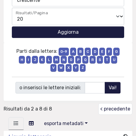
Risultati/Pagina
Parti dalla lettera:
0-9
A
B
C
D
E
F
G
H
I
J
K
L
M
N
O
P
Q
R
S
T
U
V
W
X
Y
Z
o inserisci le lettere iniziali:
Risultati da 2 a 8 di 8
< precedente
esporta metadati