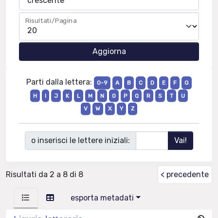
Risultati/Pagina
Parti dalla lettera:
0-9
A
B
C
D
E
F
G
H
I
J
K
L
M
N
O
P
Q
R
S
T
U
V
W
X
Y
Z
o inserisci le lettere iniziali:
Risultati da 2 a 8 di 8
< precedente
esporta metadati