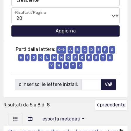
Risultati/Pagina
Parti dalla lettera:
0-9
A
B
C
D
E
F
G
H
I
J
K
L
M
N
O
P
Q
R
S
T
U
V
W
X
Y
Z
o inserisci le lettere iniziali:
Risultati da 5 a 8 di 8
< precedente
esporta metadati