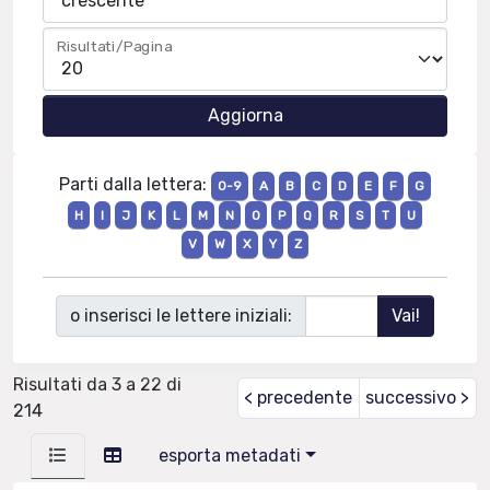
Risultati/Pagina
Parti dalla lettera:
0-9
A
B
C
D
E
F
G
H
I
J
K
L
M
N
O
P
Q
R
S
T
U
V
W
X
Y
Z
o inserisci le lettere iniziali:
Risultati da 3 a 22 di
< precedente
successivo >
214
esporta metadati