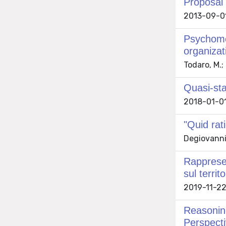
Proposal 
2013-09-01 
Psychomet
organizat
Todaro, M.; 
Quasi-sta
2018-01-01 
"Quid rati
Degiovanni
Rappresen
sul terri
2019-11-22 C
Reasoning
Perspect