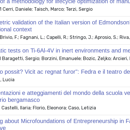
of a methodology for lifecycle optimization of man
Cerri, Daniele; Taisch, Marco; Terzi, Sergio
ric validation of the Italian version of Edmondson
ional context
Brivio, F.; Fagnani, L.; Capelli, R.; Stringo, J.; Aprosio, S.; Riva
tic tests on Ti-6Al-4V in inert environments and m
Baragetti, Sergio; Borzini, Emanuele; Bozic, Zeljko; Arcier
o possit? Vicit ac regnat furor": Fedra e il teatro de
, Lucia
tazioni e atteggiamenti del mondo della scuola vers
torio bergamasco
astelli, Ilaria; Florio, Eleonora; Caso, Letizia
 about Microfoundations of Entrepreneurship in F
ive