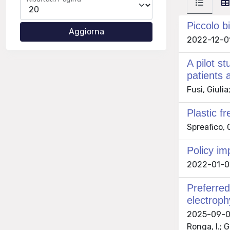
Piccolo bi
2022-12-01
A pilot s
patients 
Fusi, Giuli
Plastic fr
Spreafico, 
Policy im
2022-01-01
Preferred
electroph
2025-09-04 
Ronga, I.; 