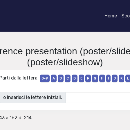
Home
Scor
erence presentation (poster/sli
(poster/slideshow)
Parti dalla lettera:
0-9
A
B
C
D
E
F
G
H
I
J
K
L
o inserisci le lettere iniziali:
143 a 162 di 214