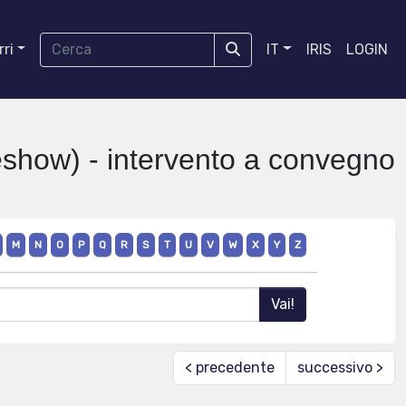
ri
IT
IRIS
LOGIN
deshow) - intervento a convegno
M
N
O
P
Q
R
S
T
U
V
W
X
Y
Z
< precedente
successivo >