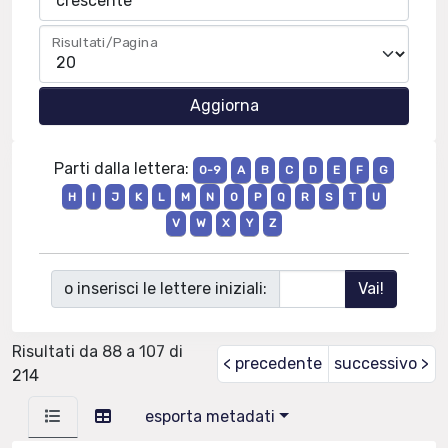
Risultati/Pagina
Parti dalla lettera:
0-9
A
B
C
D
E
F
G
H
I
J
K
L
M
N
O
P
Q
R
S
T
U
V
W
X
Y
Z
o inserisci le lettere iniziali:
Risultati da 88 a 107 di
< precedente
successivo >
214
esporta metadati