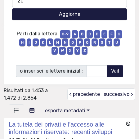
Parti dalla lettera:
0-9
A
B
C
D
E
F
G
H
I
J
K
L
M
N
O
P
Q
R
S
T
U
V
W
X
Y
Z
o inserisci le lettere iniziali:
Risultati da 1.453 a
< precedente
successivo >
1.472 di 2.864
esporta metadati
La tutela dei privati e l’accesso alle
informazioni riservate: recenti sviluppi