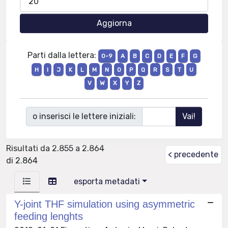
Parti dalla lettera:
0-9
A
B
C
D
E
F
G
H
I
J
K
L
M
N
O
P
Q
R
S
T
U
V
W
X
Y
Z
o inserisci le lettere iniziali:
Risultati da 2.855 a 2.864
< precedente
di 2.864
esporta metadati
Y-joint THF simulation using asymmetric
feeding lenghts