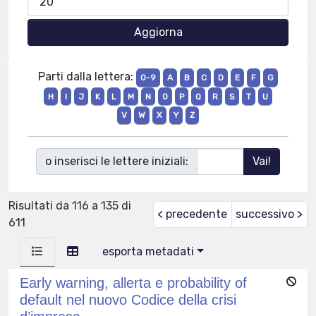
Parti dalla lettera:
0-9
A
B
C
D
E
F
G
H
I
J
K
L
M
N
O
P
Q
R
S
T
U
V
W
X
Y
Z
o inserisci le lettere iniziali:
Risultati da 116 a 135 di
< precedente
successivo >
611
esporta metadati
Early warning, allerta e probability of
default nel nuovo Codice della crisi