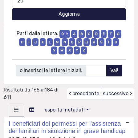
Parti dalla lettera:
0-9
A
B
C
D
E
F
G
H
I
J
K
L
M
N
O
P
Q
R
S
T
U
V
W
X
Y
Z
o inserisci le lettere iniziali:
Risultati da 165 a 184 di
< precedente
successivo >
611
esporta metadati
I beneficiari dei permessi per l'assistenza
dei familiari in situazione in grave handicap