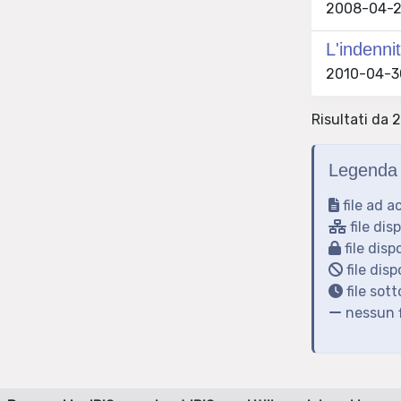
2008-04-28
L'indenni
2010-04-30
Risultati da 
Legenda 
file ad a
file dis
file disp
file disp
file sot
nessun f