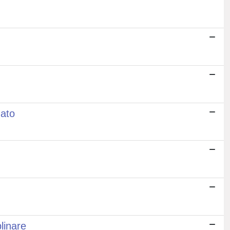
nato
linare