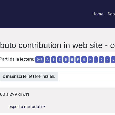
Home
Scor
ibuto contribution in web site - c
Parti dalla lettera:
0-9
A
B
C
D
E
F
G
H
I
J
K
L
o inserisci le lettere iniziali:
280 a 299 di 611
esporta metadati