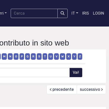
ri
IT
IRIS
LOGIN
ontributo in sito web
M
N
O
P
Q
R
S
T
U
V
W
X
Y
Z
< precedente
successivo >