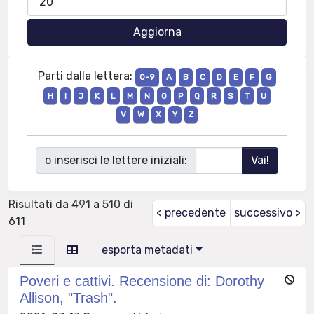
Parti dalla lettera:
0-9
A
B
C
D
E
F
G
H
I
J
K
L
M
N
O
P
Q
R
S
T
U
V
W
X
Y
Z
o inserisci le lettere iniziali:
Risultati da 491 a 510 di
< precedente
successivo >
611
esporta metadati
Poveri e cattivi. Recensione di: Dorothy
Allison, "Trash".