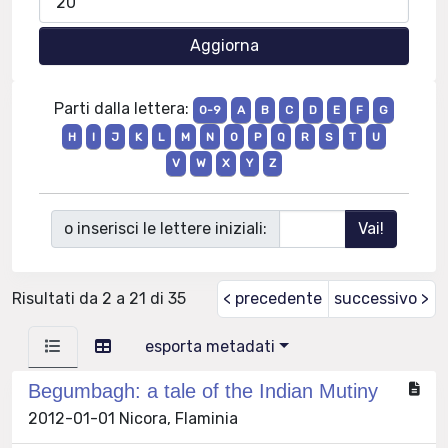
Parti dalla lettera:
0-9
A
B
C
D
E
F
G
H
I
J
K
L
M
N
O
P
Q
R
S
T
U
V
W
X
Y
Z
o inserisci le lettere iniziali:
Risultati da 2 a 21 di 35
< precedente
successivo >
esporta metadati
Begumbagh: a tale of the Indian Mutiny
2012-01-01 Nicora, Flaminia