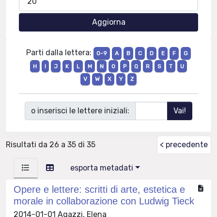
Parti dalla lettera:
0-9
A
B
C
D
E
F
G
H
I
J
K
L
M
N
O
P
Q
R
S
T
U
V
W
X
Y
Z
o inserisci le lettere iniziali:
Risultati da 26 a 35 di 35
< precedente
esporta metadati
Opere e lettere: scritti di arte, estetica e
morale in collaborazione con Ludwig Tieck
2014-01-01 Agazzi, Elena