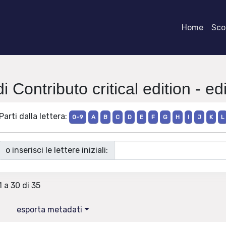
Home
Scor
i Contributo critical edition - ed
Parti dalla lettera:
0-9
A
B
C
D
E
F
G
H
I
J
K
L
o inserisci le lettere iniziali:
1 a 30 di 35
esporta metadati