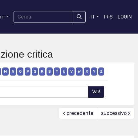
ri
IT
IRIS
LOGIN
izione critica
M
N
O
P
Q
R
S
T
U
V
W
X
Y
Z
< precedente
successivo >