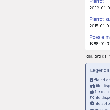
Pierrot
2009-01-01
Pierrot s
2015-01-01
Poesie mi
1988-01-01
Risultati da 1
Legenda 
file ad a
file dis
file disp
file disp
file sot
nessun f