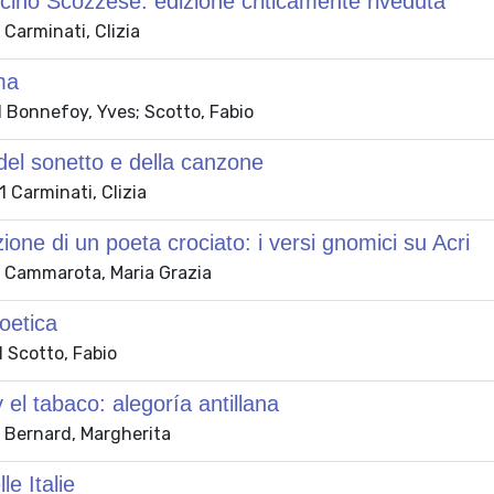
cino Scozzese: edizione criticamente riveduta
Carminati, Clizia
ma
 Bonnefoy, Yves; Scotto, Fabio
o del sonetto e della canzone
 Carminati, Clizia
zione di un poeta crociato: i versi gnomici su Acri
 Cammarota, Maria Grazia
oetica
 Scotto, Fabio
 el tabaco: alegoría antillana
 Bernard, Margherita
le Italie