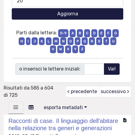
Parti dalla lettera:
0-9
A
B
C
D
E
F
G
H
I
J
K
L
M
N
O
P
Q
R
S
T
U
V
W
X
Y
Z
o inserisci le lettere iniziali:
Risultati da 585 a 604
< precedente
successivo >
di 725
esporta metadati
Racconti di case. Il linguaggio dell’abitare
nella relazione tra generi e generazioni