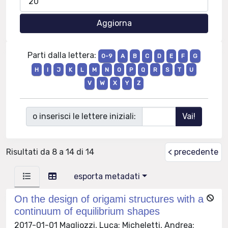
Parti dalla lettera:
0-9
A
B
C
D
E
F
G
H
I
J
K
L
M
N
O
P
Q
R
S
T
U
V
W
X
Y
Z
o inserisci le lettere iniziali:
Risultati da 8 a 14 di 14
< precedente
esporta metadati
On the design of origami structures with a
continuum of equilibrium shapes
2017-01-01 Magliozzi, Luca; Micheletti, Andrea;