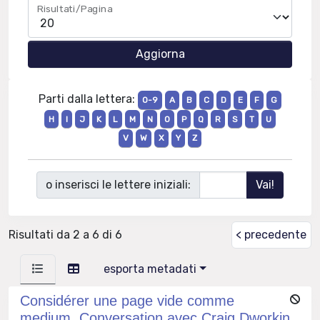
Risultati/Pagina
Parti dalla lettera:
0-9
A
B
C
D
E
F
G
H
I
J
K
L
M
N
O
P
Q
R
S
T
U
V
W
X
Y
Z
o inserisci le lettere iniziali:
Risultati da 2 a 6 di 6
< precedente
esporta metadati
Considérer une page vide comme
medium. Conversation avec Craig Dworkin