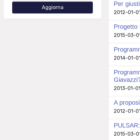
Per giust
2012-01-01
Progetto 
2015-03-01
Program
2014-01-01
Programma
Giavazzi
2013-01-01
A proposit
2012-01-01
PULSAR: v
2015-03-01