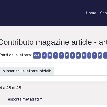
Home
Scor
Contributo magazine article - art
Parti dalla lettera:
0-9
A
B
C
D
E
F
G
H
I
J
K
L
o inserisci le lettere iniziali:
34 a 48 di 48
esporta metadati