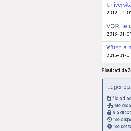
Universit
2012-01-01
VQR: le c
2013-01-01
When a me
2015-01-01 
Risultati da 
Legenda 
file ad a
file dis
file disp
file disp
file sot