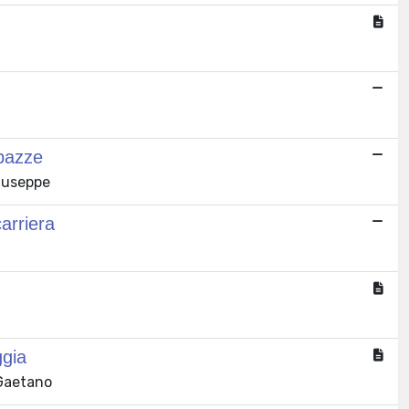
 pazze
Giuseppe
arriera
ggia
 Gaetano