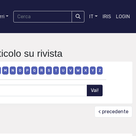
ri
IT
IRIS
LOGIN
icolo su rivista
M
N
O
P
Q
R
S
T
U
V
W
X
Y
Z
< precedente