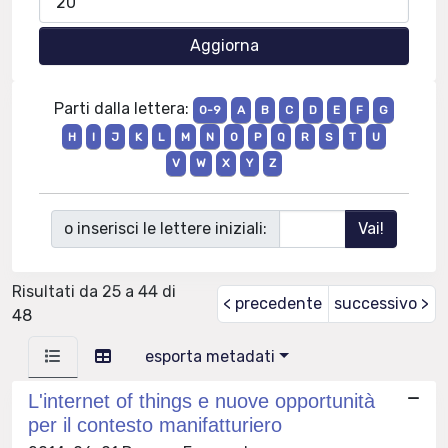
Parti dalla lettera:
0-9
A
B
C
D
E
F
G
H
I
J
K
L
M
N
O
P
Q
R
S
T
U
V
W
X
Y
Z
o inserisci le lettere iniziali:
Risultati da 25 a 44 di
< precedente
successivo >
48
esporta metadati
L'internet of things e nuove opportunità
per il contesto manifatturiero