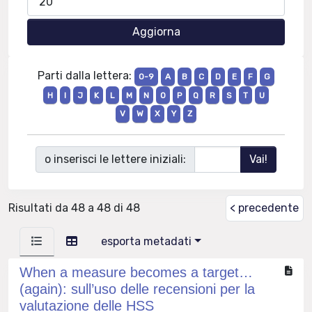
Parti dalla lettera:
0-9
A
B
C
D
E
F
G
H
I
J
K
L
M
N
O
P
Q
R
S
T
U
V
W
X
Y
Z
o inserisci le lettere iniziali:
Risultati da 48 a 48 di 48
< precedente
esporta metadati
When a measure becomes a target…
(again): sull’uso delle recensioni per la
valutazione delle HSS