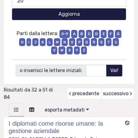
Parti dalla lettera:
0-9
A
B
C
D
E
F
G
H
I
J
K
L
M
N
O
P
Q
R
S
T
U
V
W
X
Y
Z
o inserisci le lettere iniziali:
Risultati da 32 a 51 di
< precedente
successivo >
84
esporta metadati
I diplomati come risorse umane: la
gestione aziendale