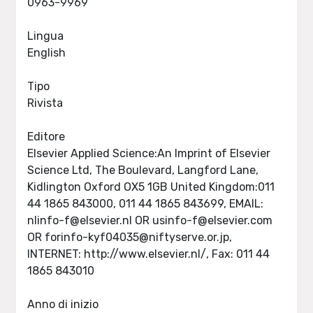
0963-9969
Lingua
English
Tipo
Rivista
Editore
Elsevier Applied Science:An Imprint of Elsevier
Science Ltd, The Boulevard, Langford Lane,
Kidlington Oxford OX5 1GB United Kingdom:011
44 1865 843000, 011 44 1865 843699, EMAIL:
nlinfo-f@elsevier.nl
OR
usinfo-f@elsevier.com
OR
forinfo-kyf04035@niftyserve.or.jp
,
INTERNET: http://www.elsevier.nl/, Fax: 011 44
1865 843010
Anno di inizio