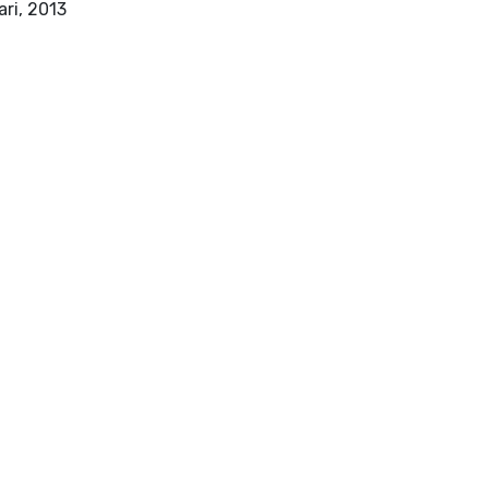
Venezia: Edizioni Ca' Foscari, 2013