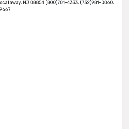
e:Piscataway, NJ 08854:(800)701-4333, (732)981-0060,
, INTERNET: http://www.ieee.org, Fax: (732)981-9667