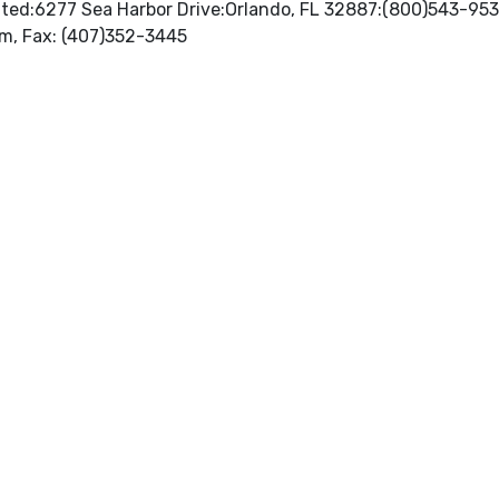
ted:6277 Sea Harbor Drive:Orlando, FL 32887:(800)543-953
http://www.idealibrary.com, Fax: (407)352-3445