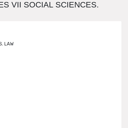
S VII SOCIAL SCIENCES.
BULLETIN OF THE TRANSILVANIA UNIVERSITY OF BRASOV. SERIES VII SOCIAL SCIENCES. LAW