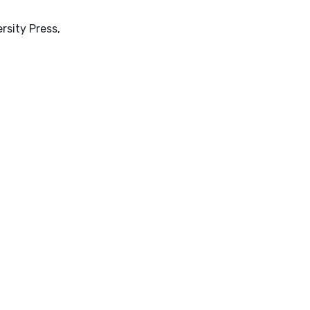
Braşov: Transilvania University Press,