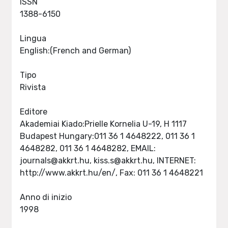
ISSN
1388-6150
Lingua
English:(French and German)
Tipo
Rivista
Editore
Akademiai Kiado:Prielle Kornelia U-19, H 1117
Budapest Hungary:011 36 1 4648222, 011 36 1
4648282, 011 36 1 4648282, EMAIL:
journals@akkrt.hu
,
kiss.s@akkrt.hu
, INTERNET:
http://www.akkrt.hu/en/, Fax: 011 36 1 4648221
Anno di inizio
1998